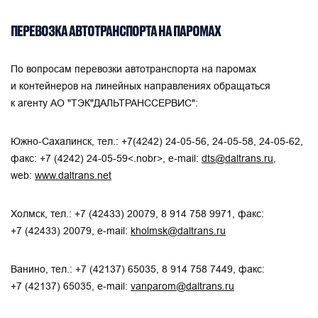
ПЕРЕВОЗКА АВТОТРАНСПОРТА НА ПАРОМАХ
По вопросам перевозки автотранспорта на паромах
и контейнеров на линейных направлениях обращаться
к агенту АО "ТЭК"ДАЛЬТРАНССЕРВИС":
Южно-Сахалинск, тел.:
+7(4242) 24-05-56
,
24-05-58
,
24-05-62
,
факс:
+7 (4242) 24-05-59<.nobr>,
e-mail:
dts@daltrans.ru
,
web:
www.daltrans.net
Холмск, тел.:
+7 (42433) 20079
,
8 914 758 9971
, факс:
+7 (42433) 20079
,
e-mail:
kholmsk@daltrans.ru
Ванино, тел.:
+7 (42137) 65035
,
8 914 758 7449
, факс:
+7 (42137) 65035
,
e-mail:
vanparom@daltrans.ru