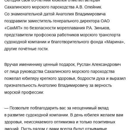
Сегодня свой 85-летний юбилей отметил ветеран
Сахалинского морского пароходства А.В. Олейник.
Со знаменательной датой Анатолия Владимировича
поздравили заместитель генерального директора ОАО
«СахМП» по безопасности мореплавания Р.А. Зиньков,
представители профсоюза работников морского транспорта
судоходной компании и благотворительного фонда «Марина»,
другие почётные гости.
Вручая имениннику ценный подарок, Руслан Александрович
от лица руководства Сахалинского морского пароходства
пожелал юбиляру крепкого здоровья, бодрости духа и выразил
признательность Анатолию Владимировичу за верность
морской профессии:
— Позвольте поблагодарить вас за неоценимый вклад
в развитие судоходной компании. В день юбилея желаем вам
здоровья, неиссякаемого оптимизма и только позитивных
эмоций. Пусть рядом с вами всегда будут отзывчивые